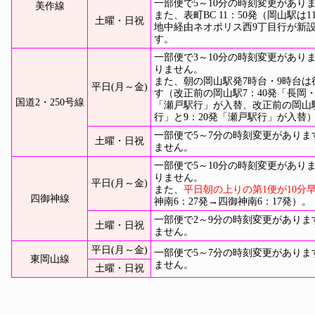
一部便で5～10分の時刻変更があり
美作線
また、表町BC 11：50発（岡山駅は1
土曜・日祝
地中経由ネオポリス西9丁目行が新
す。
一部便で3～10分の時刻変更があり
りません。
また、朝の岡山駅発7時台・9時台
平日(月～金)
す（改正前の岡山駅7：40発「長岡・
国道2・250号線
「瀬戸駅行」が入替、改正前の岡山駅
行」と9：20発「瀬戸駅行」が入替
一部便で5～7分の時刻変更があり
土曜・日祝
ません。
一部便で5～10分の時刻変更があり
りません。
平日(月～金)
また、
平日朝の上りの第1便が10分
四御神線
神南6：27発→四御神南6：17発）。
一部便で2～9分の時刻変更があり
土曜・日祝
ません。
平日(月～金)
一部便で5～7分の時刻変更があり
東岡山線
ません。
土曜・日祝