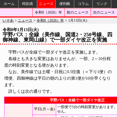
ホーム
時刻表
ニュース
便利帳
コラム
リンク
令和8（2026）年
前のニュース
次のニュース
いそあ
>
ニュース
>
令和8（2026）年
> 1月13日(火)
令和8年1月13日(火)
宇野バス：全線（美作線、国道2・250号線、四
御神線、東岡山線）で一部ダイヤ改正を実施
宇野バスが全線で一部ダイヤ改正を実施します。
各線とも大きな変更はありませんが、一部、2～10分程
度の時刻変更となる便があります。
なお、美作線では土曜・日祝に0.5往復（＝下り1便）の
増便、四御神線は平日の朝の上りの第1便が10分早くなり
ます。
詳しくは次の通りです。
宇野バス：全線で一部ダイヤ改正
一部便で5分の時刻変更があります
平日(月～金)
せん。