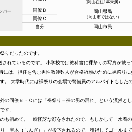
（岡山在住1年未満）
同僚Ｂ
ンバー
岡山県民
（岡山市ではない）
同僚Ｃ
自分
岡山市民
祭りだったのです。
送されているのです。 小学校では教科書に裸祭りの写真が載っ
の時には、担任を含む男性教師数人が合格祈願のために裸祭りに
す。 大学時代には裸祭りの会場で警備員のアルバイトもした
外の同僚Ｂ・Ｃには「裸祭り＝裸の男の群れ」という漠然とし
です。
のも初めて。一瞬怪訝な顔をされたので、もしかして「水着の
なり「宝木（しんぎ）」が投下されるので、獲得してゴールま