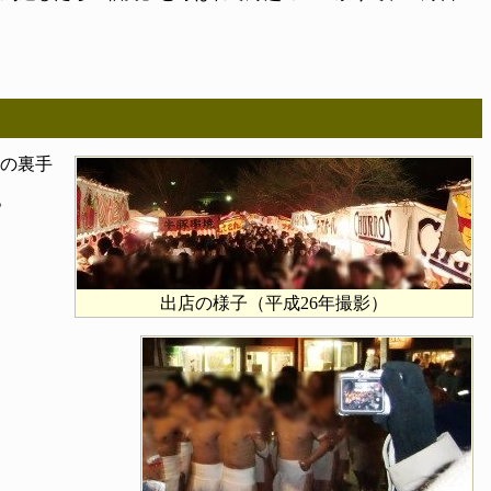
の裏手
。
出店の様子（平成26年撮影）