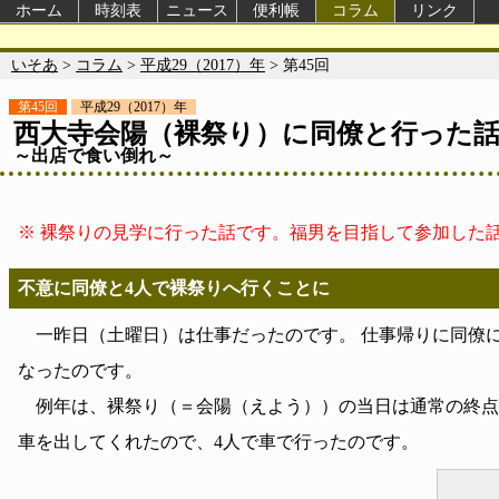
ホーム
時刻表
ニュース
便利帳
コラム
リンク
いそあ
>
コラム
>
平成29（2017）年
> 第45回
第45回
平成29（2017）年
西大寺会陽（裸祭り）に同僚と行った
～出店で食い倒れ～
※ 裸祭りの見学に行った話です。福男を目指して参加した
不意に同僚と4人で裸祭りへ行くことに
一昨日（土曜日）は仕事だったのです。 仕事帰りに同僚
なったのです。
例年は、裸祭り（＝会陽（えよう））の当日は通常の終点
車を出してくれたので、4人で車で行ったのです。