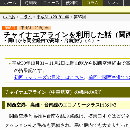
ホーム
時刻表
ニュース
便利帳
コラム
リンク
いそあ
>
コラム
>
平成31（2019）年
> 第85回
第85回
平成31（2019）年
チャイナエアラインを利用した話（関
～岡山から関空経由で高雄・台南旅行（４）～
平成30年10月31～11月2日に岡山駅から関西空港経
●
の搭乗記です。
初回（シリーズの目次）はこちら
。
前回（関西空港で
チャイナエアライン（中華航空）の機内の様子
関西空港⇔高雄・台南線のエコノミークラスは3列×2
関西空港と高雄や台南を結ぶ路線は、搭乗口すぐはビジネ
クッション枕と毛布も完備され、寒い機内でも大丈夫だった